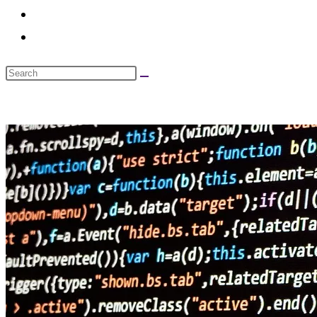
search
Search
this
website