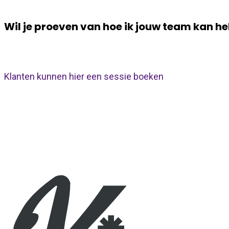
Wil je proeven van hoe ik jouw team kan h
Boek gerust een
kennismakingsgesprek
.
Klanten kunnen hier een sessie boeken
Enkele van onze tevreden klanten…