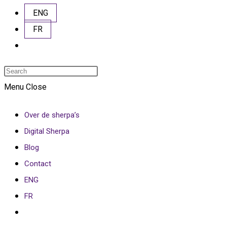
ENG
FR
Toggle
website
Press
search
Escape
Menu
Close
to
Over de sherpa’s
close
Digital Sherpa
the
Blog
search
Contact
panel.
ENG
FR
Toggle
website