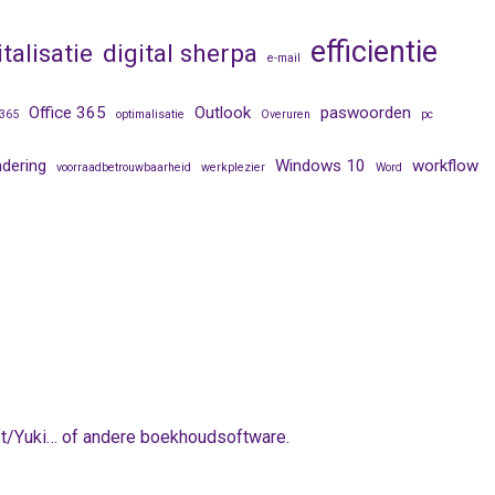
efficientie
italisatie
digital sherpa
e-mail
Office 365
Outlook
paswoorden
365
optimalisatie
Overuren
pc
ndering
Windows 10
workflow
voorraadbetrouwbaarheid
werkplezier
Word
oft/Yuki… of andere boekhoudsoftware.