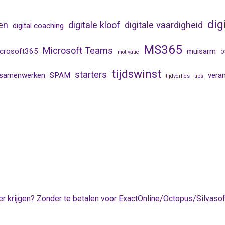
dig
en
digitale kloof
digitale vaardigheid
digital coaching
MS365
Microsoft Teams
crosoft365
muisarm
motivatie
O
tijdswinst
starters
samenwerken
SPAM
vera
tijdverlies
tips
r krijgen? Zonder te betalen voor ExactOnline/Octopus/Silvas