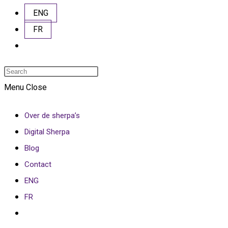
ENG
FR
Toggle
website
Press
search
Escape
Menu
Close
to
Over de sherpa’s
close
Digital Sherpa
the
Blog
search
Contact
panel.
ENG
FR
Toggle
website