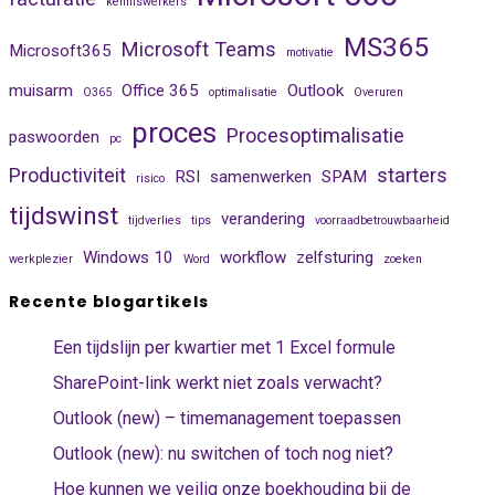
kenniswerkers
MS365
Microsoft Teams
Microsoft365
motivatie
muisarm
Office 365
Outlook
O365
optimalisatie
Overuren
proces
Procesoptimalisatie
paswoorden
pc
Productiviteit
starters
RSI
samenwerken
SPAM
risico
tijdswinst
verandering
tijdverlies
tips
voorraadbetrouwbaarheid
Windows 10
workflow
zelfsturing
werkplezier
Word
zoeken
Recente blogartikels
Een tijdslijn per kwartier met 1 Excel formule
SharePoint-link werkt niet zoals verwacht?
Outlook (new) – timemanagement toepassen
Outlook (new): nu switchen of toch nog niet?
Hoe kunnen we veilig onze boekhouding bij de