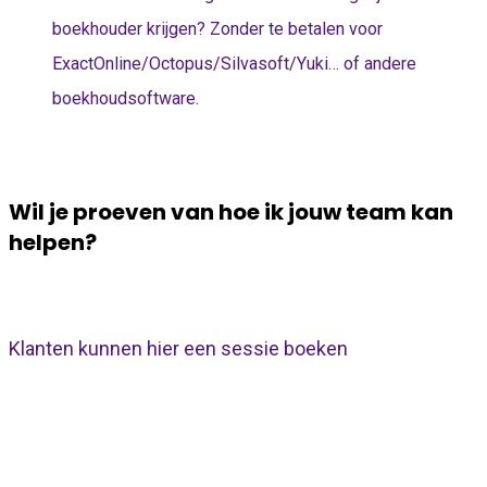
boekhouder krijgen? Zonder te betalen voor
ExactOnline/Octopus/Silvasoft/Yuki… of andere
boekhoudsoftware.
Wil je proeven van hoe ik jouw team kan
helpen?
Boek gerust een
kennismakingsgesprek
.
Klanten kunnen hier een sessie boeken
Enkele van onze tevreden klanten…