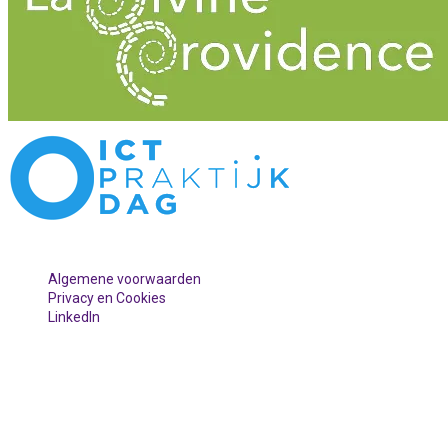
Algemene voorwaarden
Privacy en Cookies
LinkedIn
© 2026 - Digital sherpa - Kanli BV | Ninoofsesteenweg 95 - 1500 Halle
| Email: sara@kanli.be |Tel: +32 478 365 242 | ON BTW BE
0788.246.645